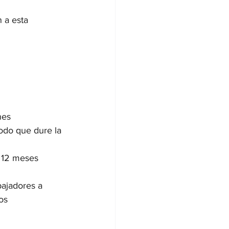
 a esta 
nes 
iodo que dure la 
 12 meses 
ajadores a 
os 