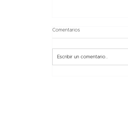
Comentarios
Escribir un comentario...
Aprueban nuevas medidas
de la Ley de Inclusión
Laboral para personas en
situación de discapacidad