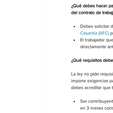
¿Qué debes hacer par
del contrato de traba
Debes solicitar 
Cesantía (AFC)
 p
El trabajador qu
directamente ant
¿Qué requisitos deb
La ley no pide requis
impone exigencias par
debes acreditar que 
Ser contribuyen
en 3 meses conse