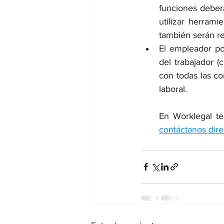
funciones deberá
utilizar herram
también serán r
El empleador pod
del trabajador (
con todas las co
laboral.
En Worklegal te
contáctanos dir