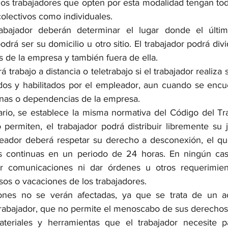
los trabajadores que opten por esta modalidad tengan tod
colectivos como individuales.
abajador deberán determinar el lugar donde el últim
drá ser su domicilio u otro sitio. El trabajador podrá divi
 de la empresa y también fuera de ella.
 trabajo a distancia o teletrabajo si el trabajador realiza 
dos y habilitados por el empleador, aun cuando se encu
cinas o dependencias de la empresa.
rio, se establece la misma normativa del Código del Tra
 permiten, el trabajador podrá distribuir libremente su j
leador deberá respetar su derecho a desconexión, el que
s continuas en un periodo de 24 horas. En ningún cas
er comunicaciones ni dar órdenes u otros requerimien
os o vacaciones de los trabajadores.
ones no se verán afectadas, ya que se trata de un ac
rabajador, que no permite el menoscabo de sus derechos 
teriales y herramientas que el trabajador necesite pa