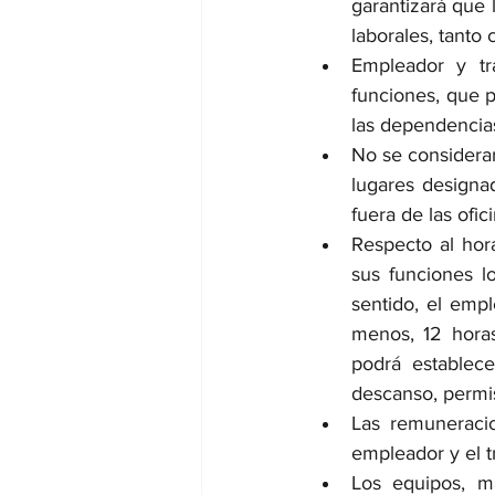
garantizará que 
laborales, tanto 
Empleador y tr
funciones, que po
las dependencias
No se considerará
lugares designa
fuera de las ofi
Respecto al hora
sus funciones lo
sentido, el emp
menos, 12 hora
podrá establec
descanso, permis
Las remuneraci
empleador y el t
Los equipos, ma