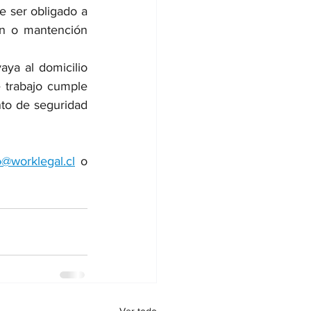
 ser obligado a 
ón o mantención 
aya al domicilio 
 trabajo cumple 
to de seguridad 
o@worklegal.cl
 o 
Ver todo