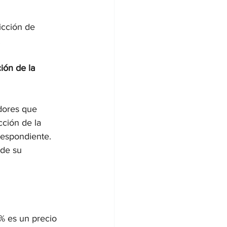
icción de 
.
ión de la 
dores que 
ción de la 
respondiente. 
de su 
% es un precio 