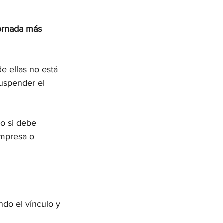
ornada más 
e ellas no está 
uspender el 
o si debe 
empresa o 
ndo el vínculo y 