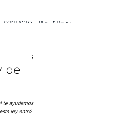
CONTACTO
Plans & Pricing
y de
al te ayudamos 
sta ley entró 