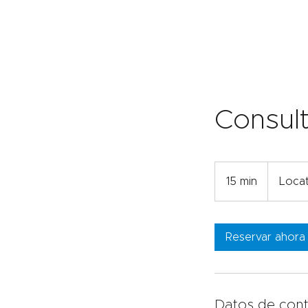
Consult
15 min
1
Locat
5
m
Reservar ahora
i
n
Datos de con