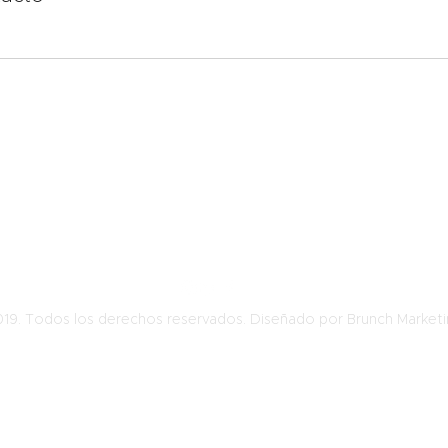
WORKLEGAL
Estudio jurídico
Antonio Bellet 143, oficina 310, Providencia - Santiago - Chile
Fono: +569-66259983
contacto@worklegal.cl
019. Todos los derechos reservados. Diseñado por Brunch Marketi